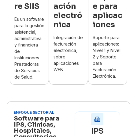
re SIIS
ación
e para
electró
aplicac
Es un software
nica
iones
para la gestión
asistencial,
Integración de
Soporte para
administrativa
facturación
aplicaciones:
y financiera
electrónica,
Nivel 1 y Nivel
de
sobre
2 y Soporte
Instituciones
aplicaciones
para
Prestadoras
WEB
Facturación
de Servicios
Electrónica.
de Salud.
ENFOQUE SECTORIAL
Software para
IPS, Clínicas,
IPS
Hospitales,
Consultorios