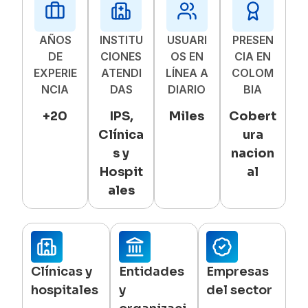
AÑOS
INSTITU
USUARI
PRESEN
DE
CIONES
OS EN
CIA EN
EXPERIE
ATENDI
LÍNEA A
COLOM
NCIA
DAS
DIARIO
BIA
+20
IPS,
Miles
Cobert
Clínica
ura
s y
nacion
Hospit
al
ales
Clínicas y
Entidades
Empresas
hospitales
y
del sector