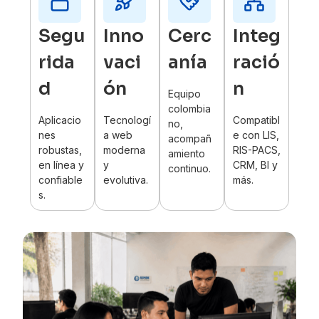
Segu
Inno
Cerc
Integ
rida
vaci
anía
ració
d
ón
n
Equipo
colombia
Aplicacio
Tecnologí
Compatibl
no,
nes
a web
e con LIS,
acompañ
robustas,
moderna
RIS-PACS,
amiento
en línea y
y
CRM, BI y
continuo.
confiable
evolutiva.
más.
s.