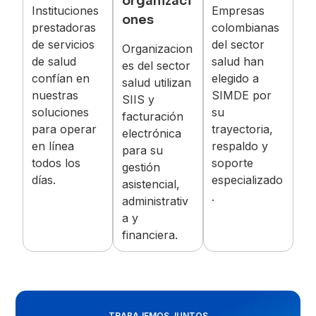
organizaci
Instituciones
Empresas
ones
prestadoras
colombianas
de servicios
del sector
Organizacion
de salud
salud han
es del sector
confían en
elegido a
salud utilizan
nuestras
SIMDE por
SIIS y
soluciones
su
facturación
para operar
trayectoria,
electrónica
en línea
respaldo y
para su
todos los
soporte
gestión
días.
especializado
asistencial,
.
administrativ
a y
financiera.
TRABAJEMOS JUNTOS