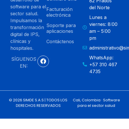
82 Prados
software para el
del Norte
Facturación
sector salud.
electrónica
Lunes a
Impulsamos la
viernes: 8:00
Soporte para
transformación
aplicaciones
am – 5:00
digital de IPS,
pm
clínicas y
Contáctenos
administrativo@s
hospitales.
WhatsApp:
SÍGUENOS
+57 310 467
EN:
4735
© 2026 SIMDE S.A.S | TODOS LOS
Cali, Colombia · Software
DERECHOS RESERVADOS
para el sector salud